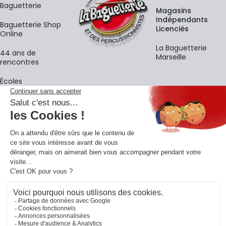
Baguetterie
Magasins
Indépendants
Baguetterie Shop
Licenciés
Online
La Baguetterie
44 ans de
Marseille
rencontres
Écoles
La newsletter
Adresse e-mail
M'
En vous inscrivant à notre newsletter, vous acceptez notre
politique de
confidentialité
.
Retrouvons-nous sur