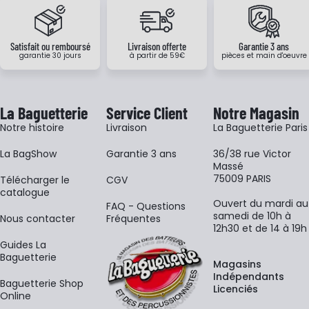
Satisfait ou remboursé
Livraison offerte
Garantie 3 ans
garantie 30 jours
à partir de 59€
pièces et main d'oeuvre
La Baguetterie
Service Client
Notre Magasin
Notre histoire
Livraison
La Baguetterie Paris
La BagShow
Garantie 3 ans
36/38 rue Victor
Massé
75009 PARIS
​Télécharger le
CGV
catalogue
Ouvert du mardi au
FAQ - Questions
samedi de 10h à
Nous contacter
Fréquentes
12h30 et de 14 à 19h
Guides La
Baguetterie
Magasins
Indépendants
Baguetterie Shop
Licenciés
Online