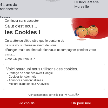
La Baguetterie
44 ans de
Marseille
rencontres
Écoles
La newsletter
Adresse e-mail
M'
En vous inscrivant à notre newsletter, vous acceptez notre
politique de
confidentialité
.
Retrouvons-nous sur