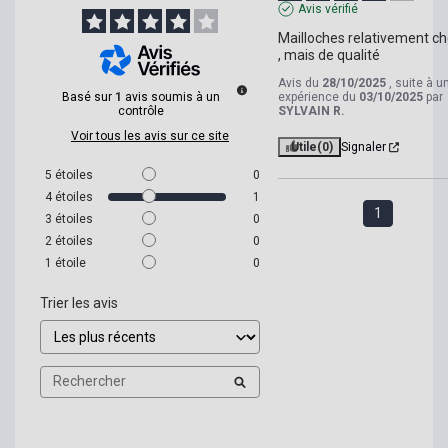
Avis vérifié
Mailloches relativement ch
, mais de qualité
Avis du
28/10/2025
, suite à u
Basé sur
1
avis soumis à un
expérience du
03/10/2025
par
contrôle
SYLVAIN R.
Voir tous les avis sur ce site
Utile
(0)
Signaler
5
étoiles
0
4
étoiles
1
1
3
étoiles
0
2
étoiles
0
1
étoile
0
Trier les avis