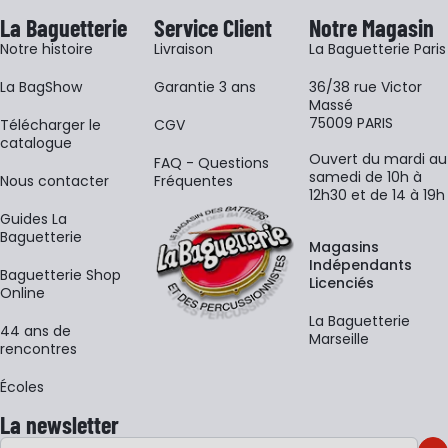
La Baguetterie
Service Client
Notre Magasin
Notre histoire
Livraison
La Baguetterie Paris
La BagShow
Garantie 3 ans
36/38 rue Victor
Massé
75009 PARIS
​Télécharger le
CGV
catalogue
Ouvert du mardi au
FAQ - Questions
samedi de 10h à
Nous contacter
Fréquentes
12h30 et de 14 à 19h
Guides La
Baguetterie
Magasins
Indépendants
Baguetterie Shop
Licenciés
Online
La Baguetterie
44 ans de
Marseille
rencontres
Écoles
La newsletter
Adresse e-mail