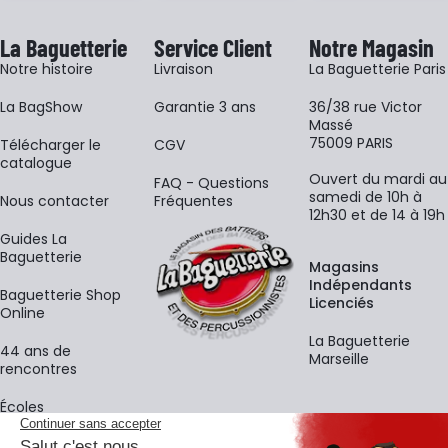
La Baguetterie
Service Client
Notre Magasin
Notre histoire
Livraison
La Baguetterie Paris
La BagShow
Garantie 3 ans
36/38 rue Victor
Massé
75009 PARIS
​Télécharger le
CGV
catalogue
Ouvert du mardi au
FAQ - Questions
samedi de 10h à
Nous contacter
Fréquentes
12h30 et de 14 à 19h
Guides La
Baguetterie
Magasins
Indépendants
Baguetterie Shop
Licenciés
Online
La Baguetterie
44 ans de
Marseille
rencontres
Écoles
La newsletter