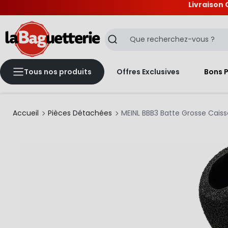
Livraison 
La Baguetterie
Recherche
Tous nos produits
Offres Exclusives
Bons 
Accueil
Pièces Détachées
MEINL BBB3 Batte Grosse Cais