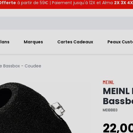
Offerte
à partir de 59€ | Paiement jusqu'à 12X et Alma
2X 3X 4X
Plans
Marques
Cartes Cadeaux
Peaux Cus
se Bassbox - Coudee
MEINL
MEINL 
Bassb
MEIBBB3
22,0