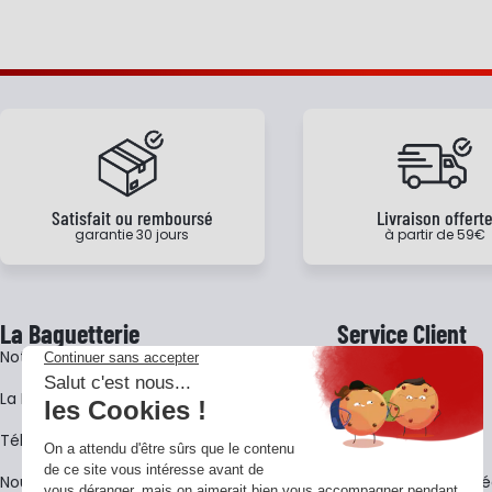
Satisfait ou remboursé
Livraison offert
garantie 30 jours
à partir de 59€
La Baguetterie
Service Client
Notre histoire
Livraison
La BagShow
Garantie 3 ans
​Télécharger le catalogue
CGV
Nous contacter
FAQ - Questions Fr