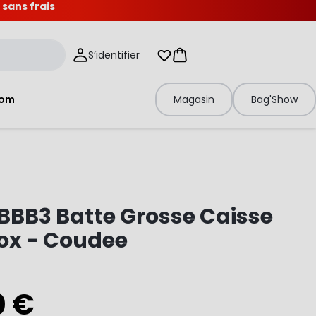
 sans frais
S’identifier
Mes listes d'envies
Panier
tom
Magasin
Bag'Show
BBB3 Batte Grosse Caisse
ox - Coudee
0 €