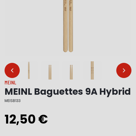
…
…
MEINL
MEINL Baguettes 9A Hybrid
MEISB133
12,50 €