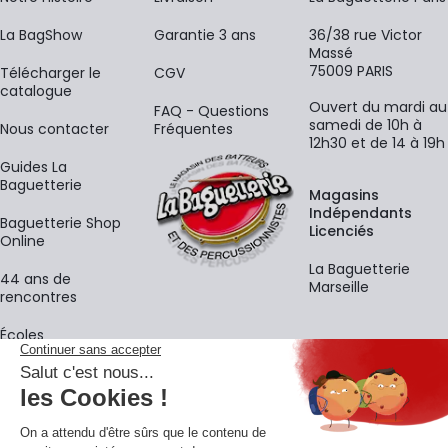
La BagShow
Garantie 3 ans
36/38 rue Victor
Massé
75009 PARIS
​Télécharger le
CGV
catalogue
Ouvert du mardi au
FAQ - Questions
samedi de 10h à
Nous contacter
Fréquentes
12h30 et de 14 à 19h
Guides La
Baguetterie
Magasins
Indépendants
Baguetterie Shop
Licenciés
Online
La Baguetterie
44 ans de
Marseille
rencontres
Écoles
La newsletter
Adresse e-mail
M'
En vous inscrivant à notre newsletter, vous acceptez notre
politique de