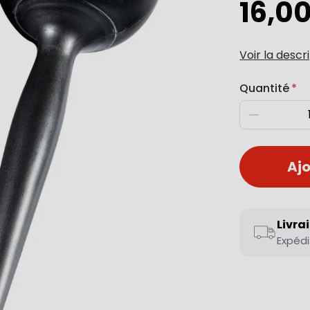
16,0
Voir la descr
Quantité
Diminuer
Ajo
Livra
Expédi