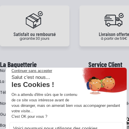
Satisfait ou remboursé
Livraison offert
garantie 30 jours
à partir de 59€
La Baguetterie
Service Client
Notre histoire
Livraison
La BagShow
Garantie 3 ans
​Télécharger le catalogue
CGV
Nous contacter
FAQ - Questions Fr
Guides La Baguetterie
Baguetterie Shop Online