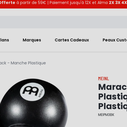
Offerte
à partir de 59€ | Paiement jusqu'à 12X et Alma
2X 3X 4X
Plans
Marques
Cartes Cadeaux
Peaux Cus
lack - Manche Plastique
MEINL
Maraca
Plasti
Plasti
MEIPM3BK