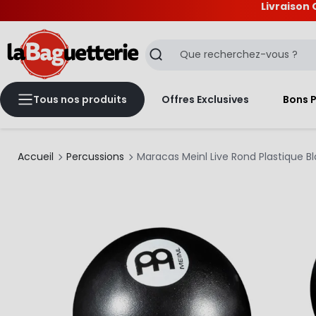
Livraison 
La Baguetterie
Recherche
Tous nos produits
Offres Exclusives
Bons 
Accueil
Percussions
Maracas Meinl Live Rond Plastique B