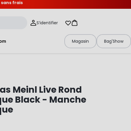
 sans frais
S’identifier
Mes listes d'envies
Panier
tom
Magasin
Bag'Show
s Meinl Live Rond
que Black - Manche
que