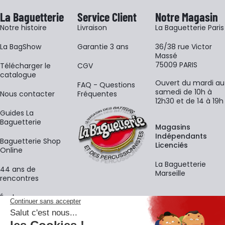
La Baguetterie
Service Client
Notre Magasin
Notre histoire
Livraison
La Baguetterie Paris
La BagShow
Garantie 3 ans
36/38 rue Victor
Massé
75009 PARIS
​Télécharger le
CGV
catalogue
Ouvert du mardi au
FAQ - Questions
samedi de 10h à
Nous contacter
Fréquentes
12h30 et de 14 à 19h
Guides La
Baguetterie
Magasins
Indépendants
Baguetterie Shop
Licenciés
Online
La Baguetterie
44 ans de
Marseille
rencontres
Écoles
La newsletter