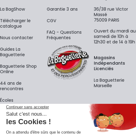
La BagShow
Garantie 3 ans
36/38 rue Victor
Massé
75009 PARIS
​Télécharger le
CGV
catalogue
Ouvert du mardi au
FAQ - Questions
samedi de 10h à
Nous contacter
Fréquentes
12h30 et de 14 à 19h
Guides La
Baguetterie
Magasins
Indépendants
Baguetterie Shop
Licenciés
Online
La Baguetterie
44 ans de
Marseille
rencontres
Écoles
La newsletter
Adresse e-mail
M'
En vous inscrivant à notre newsletter, vous acceptez notre
politique de