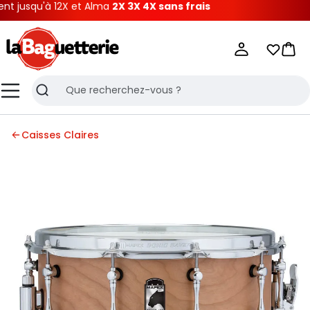
jusqu'à 12X et Alma
2X 3X 4X sans frais
La Baguetterie
Mes list
Pani
Menu
Recherche
Caisses Claires