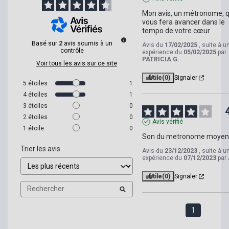
Mon avis, un métronome, qu
vous fera avancer dans le 
tempo de votre cœur
Basé sur
2
avis soumis à un
Avis du
17/02/2025
, suite à u
contrôle
expérience du
05/02/2025
par
PATRICIA G.
Voir tous les avis sur ce site
Utile
(0)
Signaler
5
étoiles
1
4
étoiles
1
3
étoiles
0
2
étoiles
0
Avis vérifié
1
étoile
0
Son du metronome moyen
Trier les avis
Avis du
23/12/2023
, suite à u
expérience du
07/12/2023
par
Utile
(0)
Signaler
1