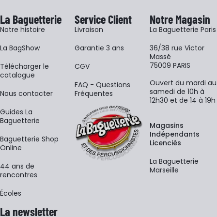
La Baguetterie
Service Client
Notre Magasin
Notre histoire
Livraison
La Baguetterie Paris
La BagShow
Garantie 3 ans
36/38 rue Victor
Massé
75009 PARIS
​Télécharger le
CGV
catalogue
Ouvert du mardi au
FAQ - Questions
samedi de 10h à
Nous contacter
Fréquentes
12h30 et de 14 à 19h
Guides La
Baguetterie
Magasins
Indépendants
Baguetterie Shop
Licenciés
Online
La Baguetterie
44 ans de
Marseille
rencontres
Écoles
La newsletter