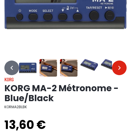
…
…
KORG
KORG MA-2 Métronome -
Blue/Black
KORMA2BLBK
13,60 €