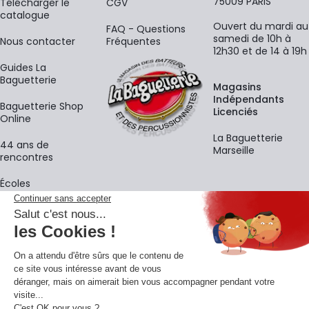
75009 PARIS
​Télécharger le
CGV
catalogue
Ouvert du mardi au
FAQ - Questions
samedi de 10h à
Nous contacter
Fréquentes
12h30 et de 14 à 19h
Guides La
Baguetterie
Magasins
Indépendants
Baguetterie Shop
Licenciés
Online
La Baguetterie
44 ans de
Marseille
rencontres
Écoles
La newsletter
Adresse e-mail
M'
En vous inscrivant à notre newsletter, vous acceptez notre
politique de
confidentialité
.
Retrouvons-nous sur