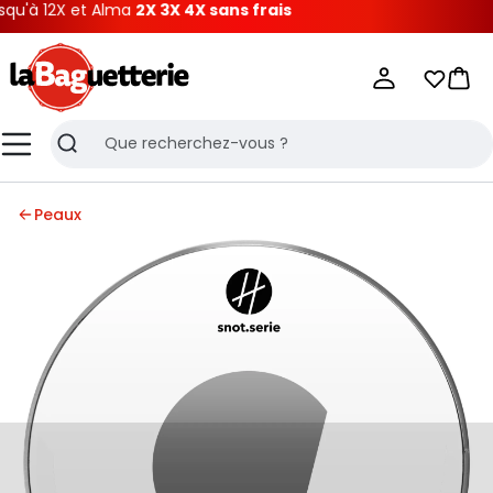
u'à 12X et Alma
2X 3X 4X sans frais
La Baguetterie
Mes list
Pani
Menu
Recherche
Peaux