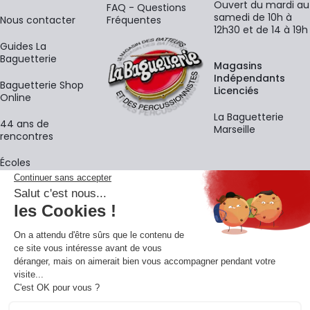
Ouvert du mardi au
FAQ - Questions
samedi de 10h à
Nous contacter
Fréquentes
12h30 et de 14 à 19h
Guides La
Baguetterie
Magasins
Indépendants
Baguetterie Shop
Licenciés
Online
La Baguetterie
44 ans de
Marseille
rencontres
Écoles
La newsletter
Adresse e-mail
M'
En vous inscrivant à notre newsletter, vous acceptez notre
politique de
confidentialité
.
Retrouvons-nous sur