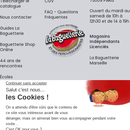
75009 PARIS
​Télécharger le
CGV
catalogue
Ouvert du mardi au
FAQ - Questions
samedi de 10h à
Nous contacter
Fréquentes
12h30 et de 14 à 19h
Guides La
Baguetterie
Magasins
Indépendants
Baguetterie Shop
Licenciés
Online
La Baguetterie
44 ans de
Marseille
rencontres
Écoles
La newsletter
Adresse e-mail
M'
En vous inscrivant à notre newsletter, vous acceptez notre
politique de
confidentialité
.
Retrouvons-nous sur