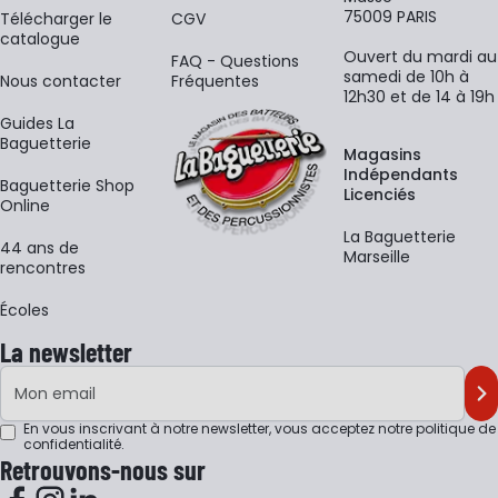
75009 PARIS
​Télécharger le
CGV
catalogue
Ouvert du mardi au
FAQ - Questions
samedi de 10h à
Nous contacter
Fréquentes
12h30 et de 14 à 19h
Guides La
Baguetterie
Magasins
Indépendants
Baguetterie Shop
Licenciés
Online
La Baguetterie
44 ans de
Marseille
rencontres
Écoles
La newsletter
Adresse e-mail
M'
En vous inscrivant à notre newsletter, vous acceptez notre
politique de
confidentialité
.
Retrouvons-nous sur