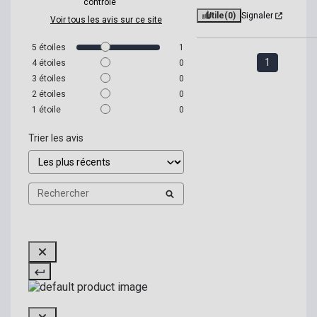
contrôle
Utile
(0)
Signaler
Voir tous les avis sur ce site
5
étoiles
1
1
4
étoiles
0
3
étoiles
0
2
étoiles
0
1
étoile
0
Trier les avis