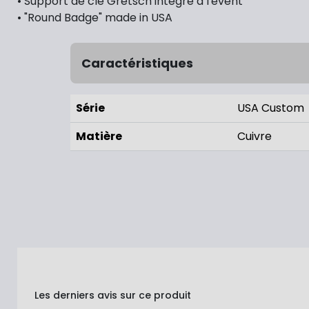
• Support de clé Gretsch intégré à l'évent
• "Round Badge" made in USA
Caractéristiques
Série
USA Custom
Matière
Cuivre
Les derniers avis sur ce produit