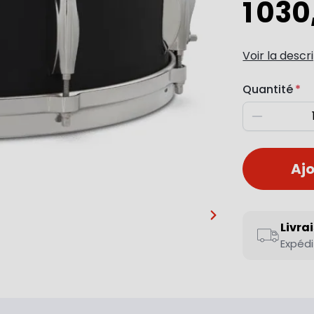
1 030
Voir la descr
Quantité
Diminuer
Ajo
…
Livra
Expédi