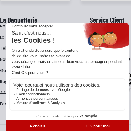
La Baguetterie
Service Client
Notre histoire
Livraison
La BagShow
Garantie 3 ans
​Télécharger le catalogue
CGV
Nous contacter
FAQ - Questions Fr
Guides La Baguetterie
Baguetterie Shop Online
44 ans de rencontres
Écoles