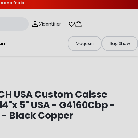
 sans frais
S’identifier
Mes listes d'envies
Panier
tom
Magasin
Bag'Show
CH USA Custom Caisse
 14"x 5" USA - G4160Cbp -
 - Black Copper