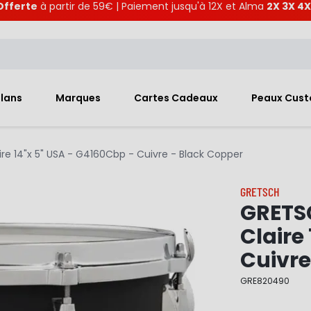
Offerte
à partir de 59€ | Paiement jusqu'à 12X et Alma
2X 3X 4X
Plans
Marques
Cartes Cadeaux
Peaux Cus
e 14"x 5" USA - G4160Cbp - Cuivre - Black Copper
GRETSCH
GRETS
Claire
Cuivre
GRE820490