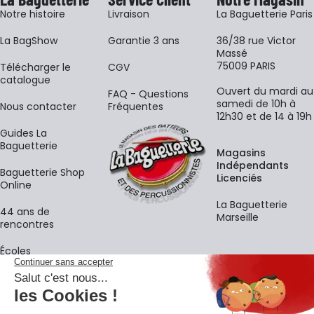
Notre histoire
Livraison
La Baguetterie Paris
La BagShow
Garantie 3 ans
36/38 rue Victor
Massé
75009 PARIS
​Télécharger le
CGV
catalogue
Ouvert du mardi au
FAQ - Questions
samedi de 10h à
Nous contacter
Fréquentes
12h30 et de 14 à 19h
Guides La
Baguetterie
Magasins
Indépendants
Baguetterie Shop
Licenciés
Online
La Baguetterie
44 ans de
Marseille
rencontres
Écoles
La newsletter
Adresse e-mail
M'