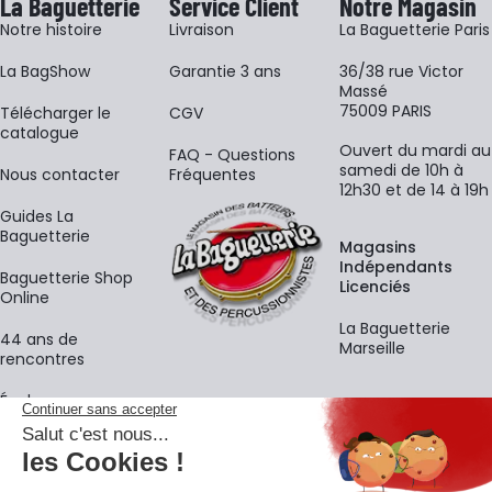
La Baguetterie
Service Client
Notre Magasin
Notre histoire
Livraison
La Baguetterie Paris
La BagShow
Garantie 3 ans
36/38 rue Victor
Massé
75009 PARIS
​Télécharger le
CGV
catalogue
Ouvert du mardi au
FAQ - Questions
samedi de 10h à
Nous contacter
Fréquentes
12h30 et de 14 à 19h
Guides La
Baguetterie
Magasins
Indépendants
Baguetterie Shop
Licenciés
Online
La Baguetterie
44 ans de
Marseille
rencontres
Écoles
La newsletter
Adresse e-mail
M'