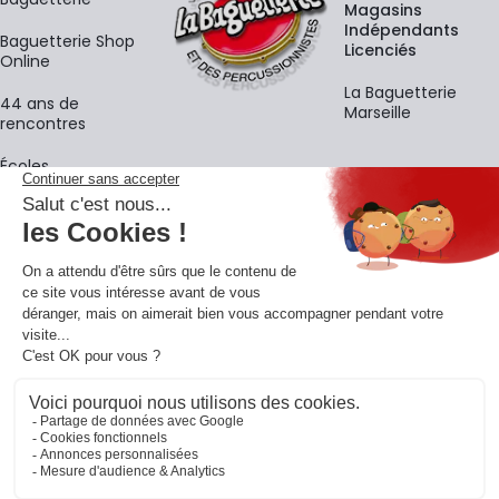
Magasins
Indépendants
Baguetterie Shop
Licenciés
Online
La Baguetterie
44 ans de
Marseille
rencontres
Écoles
La newsletter
Adresse e-mail
M'
En vous inscrivant à notre newsletter, vous acceptez notre
politique de
confidentialité
.
Retrouvons-nous sur