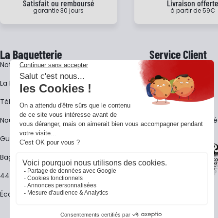
Satisfait ou remboursé
Livraison offert
garantie 30 jours
à partir de 59€
La Baguetterie
Service Client
Notre histoire
Livraison
La BagShow
Garantie 3 ans
​Télécharger le catalogue
CGV
Nous contacter
FAQ - Questions Fr
Guides La Baguetterie
Baguetterie Shop Online
44 ans de rencontres
Écoles