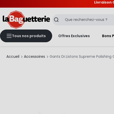
Livraison 
La Baguetterie
Recherche
Tous nos produits
Offres Exclusives
Bons 
Accueil
Accessoires
Gants Dr.Listons Supreme Polishing 