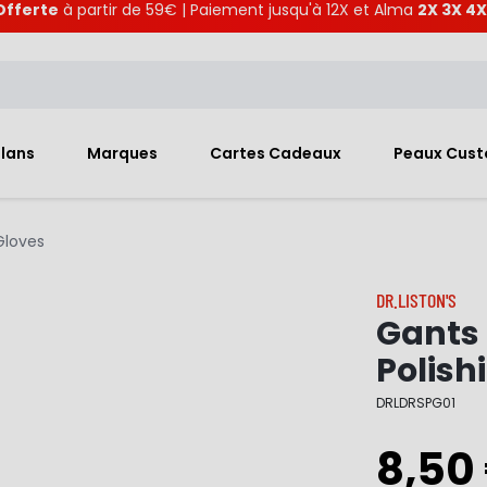
Offerte
à partir de 59€ | Paiement jusqu'à 12X et Alma
2X 3X 4X
Plans
Marques
Cartes Cadeaux
Peaux Cus
Gloves
DR.LISTON'S
Gants 
Polish
DRLDRSPG01
8,50