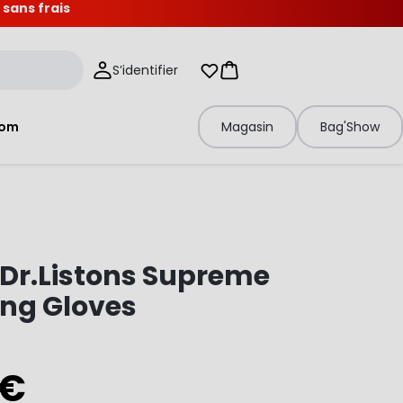
 sans frais
S’identifier
Mes listes d'envies
Panier
tom
Magasin
Bag'Show
Dr.Listons Supreme
ing Gloves
 €