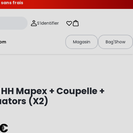
 sans frais
S’identifier
Mes listes d'envies
Panier
tom
Magasin
Bag'Show
 HH Mapex + Coupelle +
ators (X2)
 €