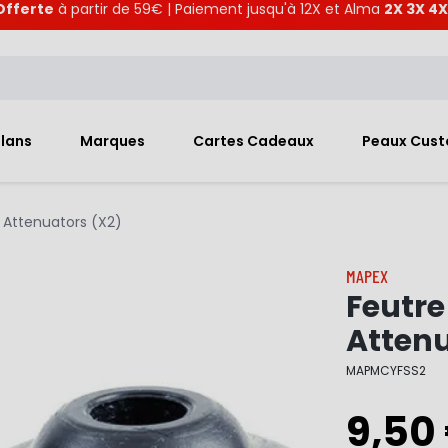
Offerte
à partir de 59€ | Paiement jusqu'à 12X et Alma
2X 3X 4X
Plans
Marques
Cartes Cadeaux
Peaux Cus
 Attenuators (X2)
MAPEX
Feutre
Attenu
MAPMCYFSS2
9,50