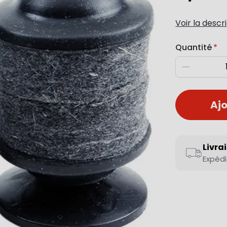
Voir la descr
Quantité
Diminuer
Ajo
Livra
Expédi