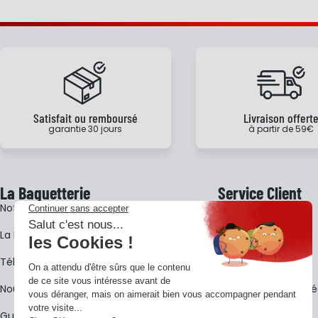
Satisfait ou remboursé
Livraison offert
garantie 30 jours
à partir de 59€
La Baguetterie
Service Client
Notre histoire
Livraison
La BagShow
Garantie 3 ans
​Télécharger le catalogue
CGV
Nous contacter
FAQ - Questions Fr
Guides La Baguetterie