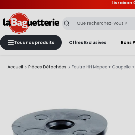
Livraison 
La Baguetterie
Recherche
Tous nos produits
Offres Exclusives
Bons 
Accueil
Pièces Détachées
Feutre HH Mapex + Coupelle +