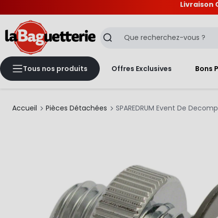
Livraison 
La Baguetterie
Recherche
Tous nos produits
Offres Exclusives
Bons 
Accueil
Pièces Détachées
SPAREDRUM Event De Decompr