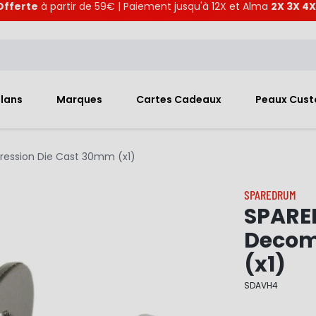
Offerte
à partir de 59€ | Paiement jusqu'à 12X et Alma
2X 3X 4X
Plans
Marques
Cartes Cadeaux
Peaux Cus
ession Die Cast 30mm (x1)
SPAREDRUM
SPARE
Decom
(x1)
SDAVH4