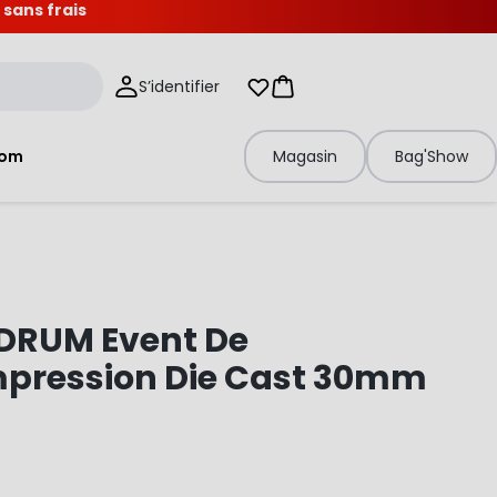
 sans frais
S’identifier
Mes listes d'envies
Panier
tom
Magasin
Bag'Show
DRUM Event De
pression Die Cast 30mm