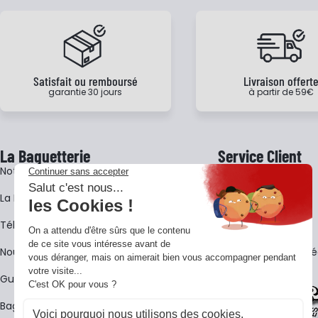
Satisfait ou remboursé
Livraison offert
garantie 30 jours
à partir de 59€
La Baguetterie
Service Client
Notre histoire
Livraison
La BagShow
Garantie 3 ans
​Télécharger le catalogue
CGV
Nous contacter
FAQ - Questions Fr
Guides La Baguetterie
Baguetterie Shop Online