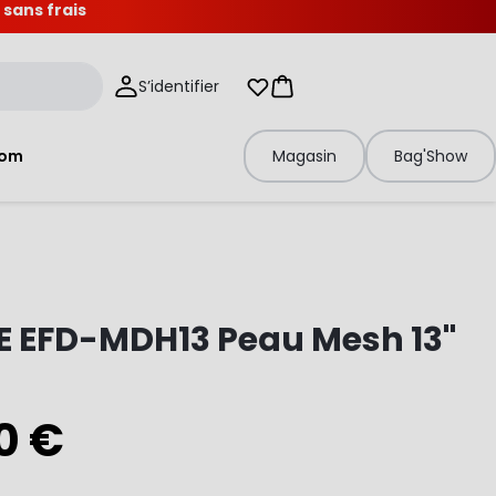
 sans frais
S’identifier
Mes listes d'envies
Panier
tom
Magasin
Bag'Show
E EFD-MDH13 Peau Mesh 13"
0 €