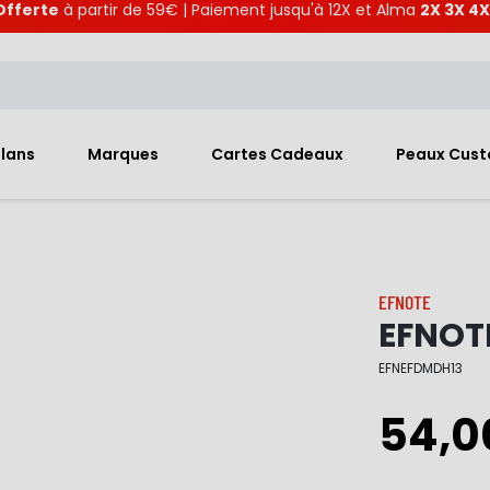
Offerte
à partir de 59€ | Paiement jusqu'à 12X et Alma
2X 3X 4X
Plans
Marques
Cartes Cadeaux
Peaux Cus
EFNOTE
EFNOT
EFNEFDMDH13
54,0