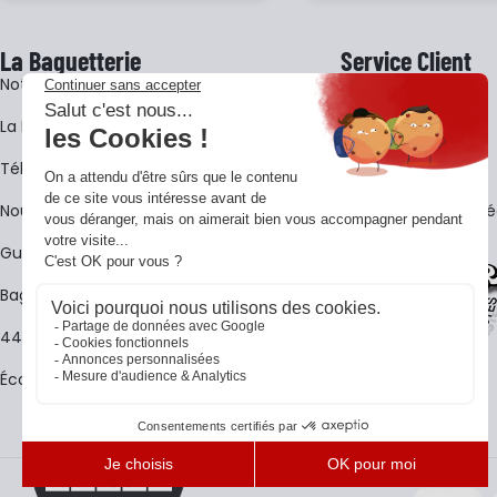
La Baguetterie
Service Client
Notre histoire
Livraison
La BagShow
Garantie 3 ans
​Télécharger le catalogue
CGV
Nous contacter
FAQ - Questions Fr
Guides La Baguetterie
Baguetterie Shop Online
44 ans de rencontres
Écoles