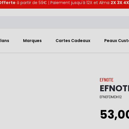
Offerte
à partir de 59€ | Paiement jusqu'à 12X et Alma
2X 3X 4X
Plans
Marques
Cartes Cadeaux
Peaux Cus
EFNOTE
EFNOT
EFNEFDMDH12
53,0