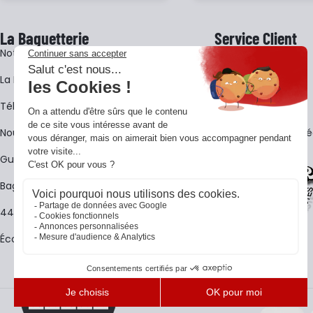
La Baguetterie
Service Client
Notre histoire
Livraison
La BagShow
Garantie 3 ans
​Télécharger le catalogue
CGV
Nous contacter
FAQ - Questions Fr
Guides La Baguetterie
Baguetterie Shop Online
44 ans de rencontres
Écoles