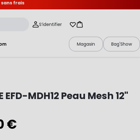
 sans frais
S’identifier
Mes listes d'envies
Panier
tom
Magasin
Bag'Show
E EFD-MDH12 Peau Mesh 12"
0 €