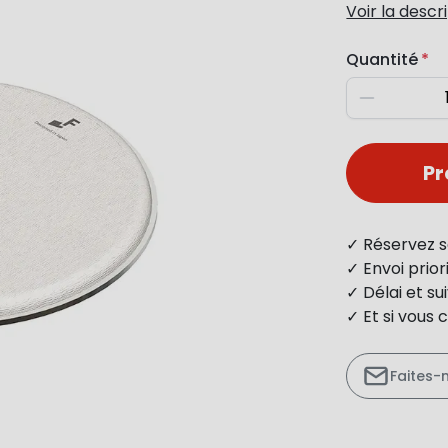
Voir la descr
Quantité
Diminuer
P
✓ Réservez s
✓ Envoi prio
✓ Délai et s
✓ Et si vous 
Faites-