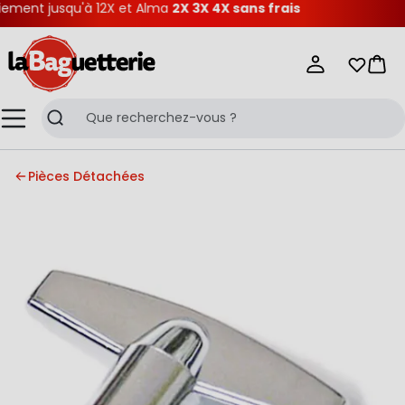
ment jusqu'à 12X et Alma
2X 3X 4X sans frais
La Baguetterie
Mes list
Pani
Menu
Recherche
Pièces Détachées