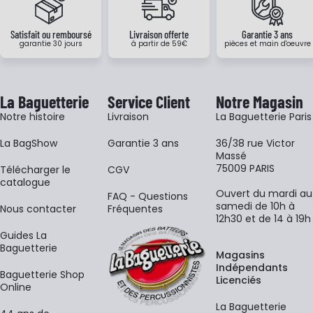
Satisfait ou remboursé
Livraison offerte
Garantie 3 ans
garantie 30 jours
à partir de 59€
pièces et main d'oeuvre
La Baguetterie
Service Client
Notre Magasin
Notre histoire
Livraison
La Baguetterie Paris
La BagShow
Garantie 3 ans
36/38 rue Victor
Massé
75009 PARIS
​Télécharger le
CGV
catalogue
Ouvert du mardi au
FAQ - Questions
samedi de 10h à
Nous contacter
Fréquentes
12h30 et de 14 à 19h
Guides La
Baguetterie
Magasins
Indépendants
Baguetterie Shop
Licenciés
Online
La Baguetterie