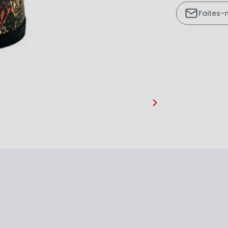
Faites-
…