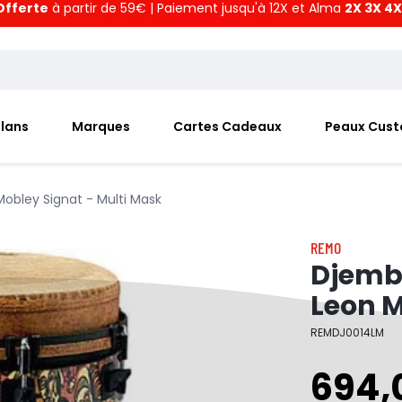
Offerte
à partir de 59€ | Paiement jusqu'à 12X et Alma
2X 3X 4X
Plans
Marques
Cartes Cadeaux
Peaux Cus
obley Signat - Multi Mask
REMO
Djemb
Leon M
REMDJ0014LM
694,