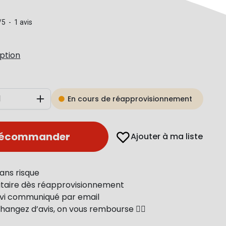
/
5
-
1
avis
iption
En cours de réapprovisionnement
Augmenter
récommander
Ajouter à ma liste
ans risque
ritaire dès réapprovisionnement
uivi communiqué par email
changez d’avis, on vous rembourse 👍🏻