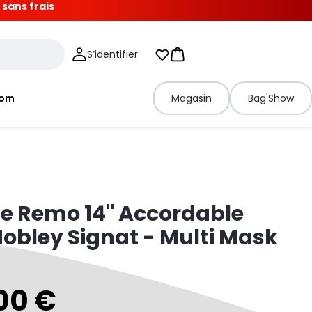
 sans frais
S’identifier
Mes listes d'envies
Panier
tom
Magasin
Bag'Show
e Remo 14" Accordable
obley Signat - Multi Mask
00 €