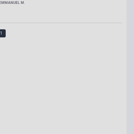
 EMMANUEL M.
1