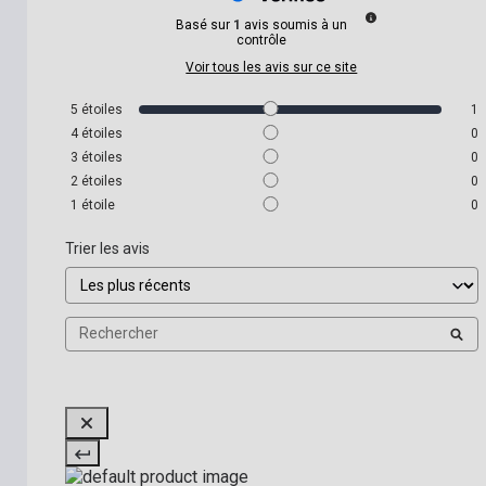
Basé sur
1
avis soumis à un
contrôle
Voir tous les avis sur ce site
5
étoiles
1
4
étoiles
0
3
étoiles
0
2
étoiles
0
1
étoile
0
Trier les avis