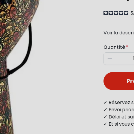
5
Voir la descr
Quantité
Diminuer
P
✓ Réservez s
✓ Envoi prio
✓ Délai et s
✓ Et si vous 