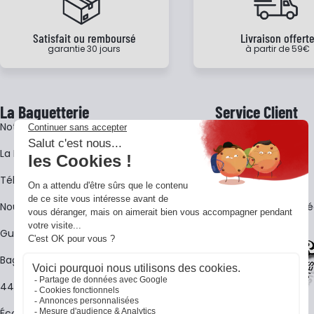
Satisfait ou remboursé
Livraison offert
garantie 30 jours
à partir de 59€
La Baguetterie
Service Client
Notre histoire
Livraison
La BagShow
Garantie 3 ans
​Télécharger le catalogue
CGV
Nous contacter
FAQ - Questions Fr
Guides La Baguetterie
Baguetterie Shop Online
44 ans de rencontres
Écoles