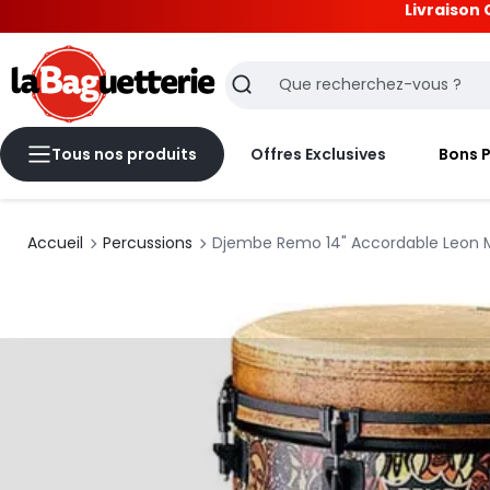
Livraison 
La Baguetterie
Recherche
Tous nos produits
Offres Exclusives
Bons 
Accueil
Percussions
Djembe Remo 14" Accordable Leon M