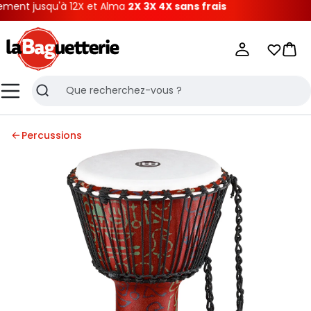
t jusqu'à 12X et Alma
2X 3X 4X sans frais
La Baguetterie
Mes list
Pani
Menu
Recherche
Percussions