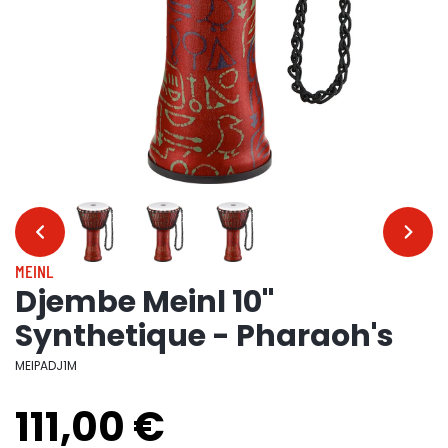
…
…
MEINL
Djembe Meinl 10"
Synthetique - Pharaoh's
MEIPADJ1M
111,00 €