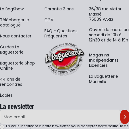
La BagShow
Garantie 3 ans
36/38 rue Victor
Massé
75009 PARIS
​Télécharger le
CGV
catalogue
Ouvert du mardi au
FAQ - Questions
samedi de 10h à
Nous contacter
Fréquentes
12h30 et de 14 à 19h
Guides La
Baguetterie
Magasins
Indépendants
Baguetterie Shop
Licenciés
Online
La Baguetterie
44 ans de
Marseille
rencontres
Écoles
La newsletter
Adresse e-mail
M'
En vous inscrivant à notre newsletter, vous acceptez notre
politique de