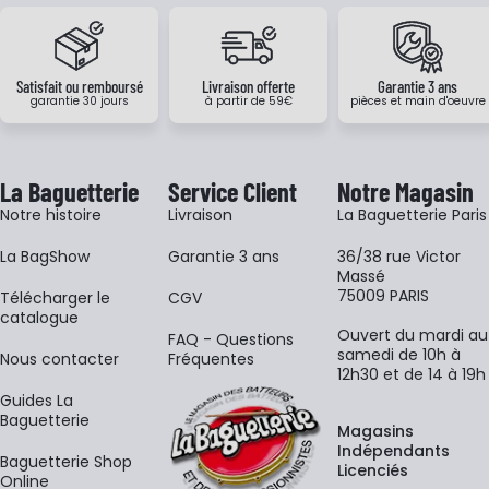
Satisfait ou remboursé
Livraison offerte
Garantie 3 ans
garantie 30 jours
à partir de 59€
pièces et main d'oeuvre
La Baguetterie
Service Client
Notre Magasin
Notre histoire
Livraison
La Baguetterie Paris
La BagShow
Garantie 3 ans
36/38 rue Victor
Massé
75009 PARIS
​Télécharger le
CGV
catalogue
Ouvert du mardi au
FAQ - Questions
samedi de 10h à
Nous contacter
Fréquentes
12h30 et de 14 à 19h
Guides La
Baguetterie
Magasins
Indépendants
Baguetterie Shop
Licenciés
Online