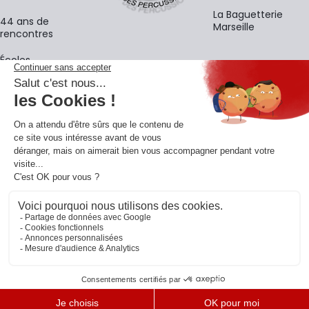
La Baguetterie
44 ans de
Marseille
rencontres
Écoles
La newsletter
Adresse e-mail
M'
En vous inscrivant à notre newsletter, vous acceptez notre
politique de
confidentialité
.
Retrouvons-nous sur