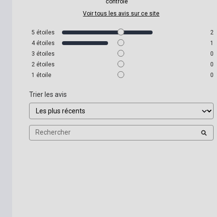
contrôle
Voir tous les avis sur ce site
5
étoiles
2
4
étoiles
1
3
étoiles
0
2
étoiles
0
1
étoile
0
Trier les avis