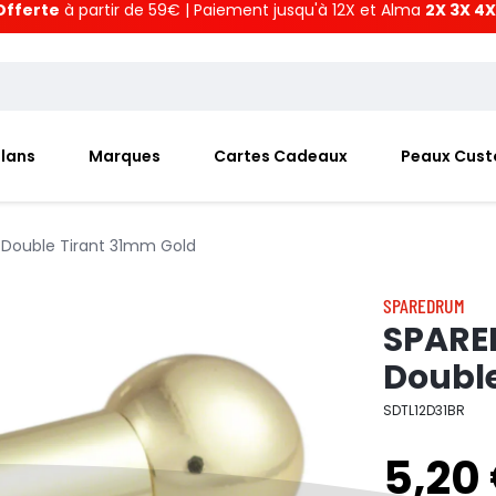
Offerte
à partir de 59€ | Paiement jusqu'à 12X et Alma
2X 3X 4X
Plans
Marques
Cartes Cadeaux
Peaux Cus
 Double Tirant 31mm Gold
SPAREDRUM
SPARE
Double
SDTL12D31BR
5,20