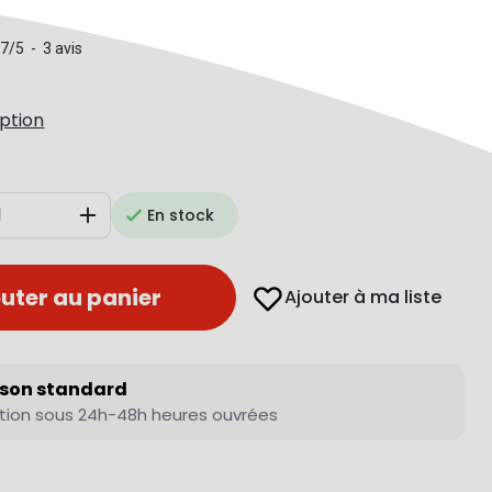
.7
/
5
-
3
avis
iption
En stock
Augmenter
uter au panier
Ajouter à ma liste
ison standard
tion sous 24h-48h heures ouvrées