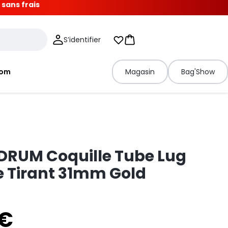
 sans frais
S’identifier
Mes listes d'envies
Panier
tom
Magasin
Bag'Show
DRUM Coquille Tube Lug
 Tirant 31mm Gold
 €