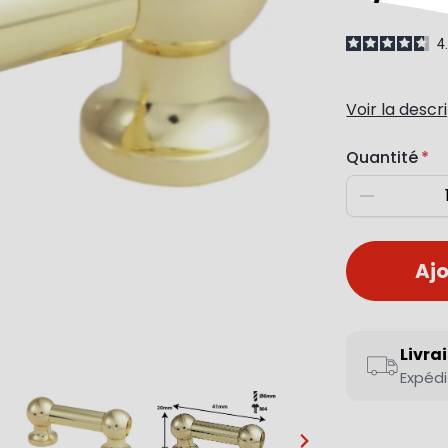
4
Voir la descr
Quantité
Diminuer
Ajo
Livra
Expédi