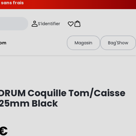
 sans frais
S’identifier
Mes listes d'envies
Panier
tom
Magasin
Bag'Show
DRUM Coquille Tom/Caisse
e 25mm Black
 €