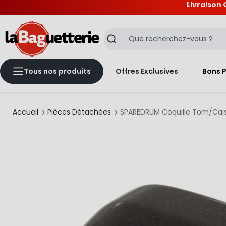
Livraison 
La Baguetterie
Recherche
Tous nos produits
Offres Exclusives
Bons 
Accueil
Pièces Détachées
SPAREDRUM Coquille Tom/Cais