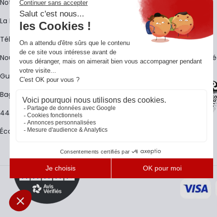
Notre histoire
Livraison
La BagShow
Garantie 3 ans
​Télécharger le catalogue
CGV
Nous contacter
FAQ - Questions Fr
Guides La Baguetterie
Baguetterie Shop Online
44 ans de rencontres
Écoles