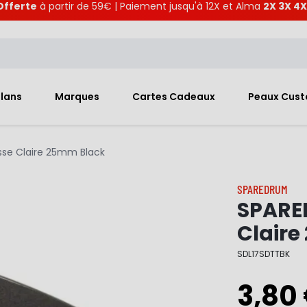
Offerte
à partir de 59€ | Paiement jusqu'à 12X et Alma
2X 3X 4X
Plans
Marques
Cartes Cadeaux
Peaux Cus
se Claire 25mm Black
SPAREDRUM
SPARE
Clair
SDL17SDTTBK
3,80