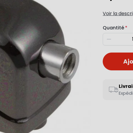
Voir la descr
Quantité
Diminuer
Ajo
Livra
Expédi