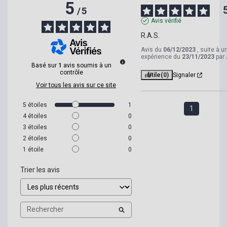
5
/
5
Avis vérifié
R.A.S.
Avis du
06/12/2023
, suite à u
expérience du
23/11/2023
par
Basé sur
1
avis soumis à un
contrôle
Utile
(0)
Signaler
Voir tous les avis sur ce site
5
étoiles
1
1
4
étoiles
0
3
étoiles
0
2
étoiles
0
1
étoile
0
Trier les avis