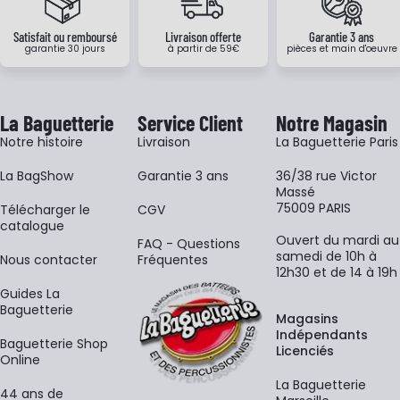
Satisfait ou remboursé
Livraison offerte
Garantie 3 ans
garantie 30 jours
à partir de 59€
pièces et main d'oeuvre
La Baguetterie
Service Client
Notre Magasin
Notre histoire
Livraison
La Baguetterie Paris
La BagShow
Garantie 3 ans
36/38 rue Victor
Massé
75009 PARIS
​Télécharger le
CGV
catalogue
Ouvert du mardi au
FAQ - Questions
samedi de 10h à
Nous contacter
Fréquentes
12h30 et de 14 à 19h
Guides La
Baguetterie
Magasins
Indépendants
Baguetterie Shop
Licenciés
Online
La Baguetterie
44 ans de