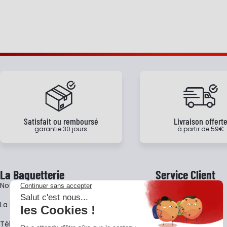
Satisfait ou remboursé
Livraison offert
garantie 30 jours
à partir de 59€
La Baguetterie
Service Client
Notre histoire
Livraison
La BagShow
Garantie 3 ans
​Télécharger le catalogue
CGV