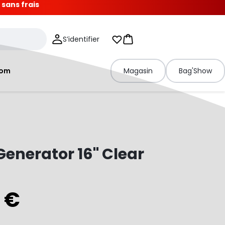
 sans frais
S’identifier
Mes listes d'envies
Panier
tom
Magasin
Bag'Show
enerator 16" Clear
 €