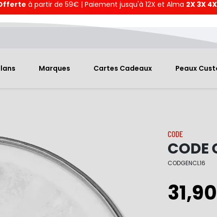
Offerte
à partir de 59€ | Paiement jusqu'à 12X et Alma
2X 3X 4X
Plans
Marques
Cartes Cadeaux
Peaux Cus
CODE
CODE G
CODGENCL16
31,90