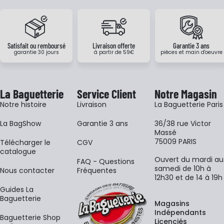
Satisfait ou remboursé
Livraison offerte
Garantie 3 ans
garantie 30 jours
à partir de 59€
pièces et main d'oeuvre
La Baguetterie
Service Client
Notre Magasin
Notre histoire
Livraison
La Baguetterie Paris
La BagShow
Garantie 3 ans
36/38 rue Victor
Massé
75009 PARIS
​Télécharger le
CGV
catalogue
Ouvert du mardi au
FAQ - Questions
samedi de 10h à
Nous contacter
Fréquentes
12h30 et de 14 à 19h
Guides La
Baguetterie
Magasins
Indépendants
Baguetterie Shop
Licenciés