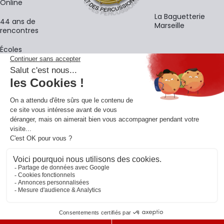
Online
La Baguetterie
44 ans de
Marseille
rencontres
Écoles
La newsletter
Adresse e-mail
M'
En vous inscrivant à notre newsletter, vous acceptez notre
politique de
confidentialité
.
Retrouvons-nous sur