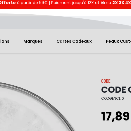
Offerte
à partir de 59€ | Paiement jusqu'à 12X et Alma
2X 3X 4X
Plans
Marques
Cartes Cadeaux
Peaux Cus
CODE
CODE G
CODGENCL10
17,89