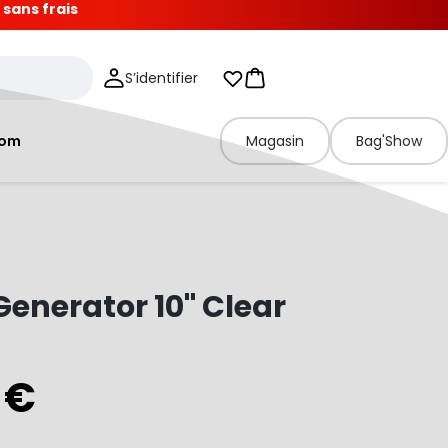
 sans frais
S’identifier
Mes listes d'envies
Panier
tom
Magasin
Bag'Show
enerator 10" Clear
 €