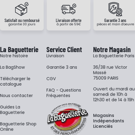
Satisfait ou remboursé
Livraison offerte
Garantie 3 ans
garantie 30 jours
à partir de 59€
pièces et main d'oeuvre
La Baguetterie
Service Client
Notre Magasin
Notre histoire
Livraison
La Baguetterie Paris
La BagShow
Garantie 3 ans
36/38 rue Victor
Massé
75009 PARIS
​Télécharger le
CGV
catalogue
Ouvert du mardi au
FAQ - Questions
samedi de 10h à
Nous contacter
Fréquentes
12h30 et de 14 à 19h
Guides La
Baguetterie
Magasins
Indépendants
Baguetterie Shop
Licenciés
Online