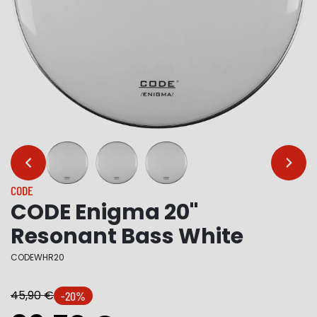
…
…
CODE
CODE Enigma 20"
Resonant Bass White
CODEWHR20
45,90 €
-20%