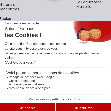
La Baguetterie
44 ans de
Marseille
rencontres
Écoles
La newsletter
Adresse e-mail
M'
En vous inscrivant à notre newsletter, vous acceptez notre
politique de
confidentialité
.
Retrouvons-nous sur