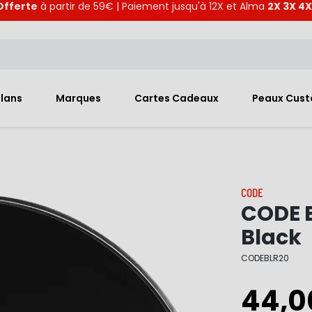
Offerte
à partir de 59€ | Paiement jusqu'à 12X et Alma
2X 3X 4X
Plans
Marques
Cartes Cadeaux
Peaux Cus
CODE
CODE 
Black
CODEBLR20
44,0