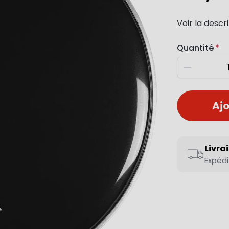
Voir la descr
Quantité
Diminuer
Ajo
Livra
Expédi