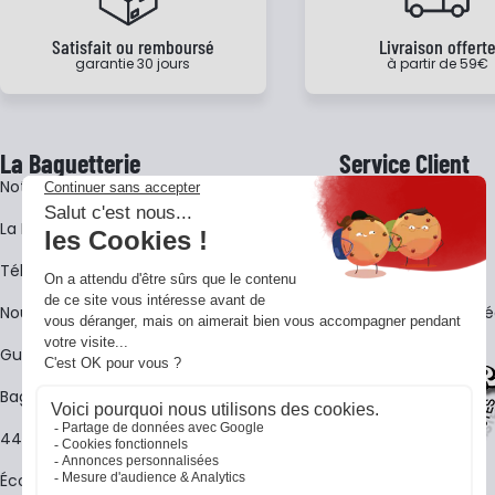
Satisfait ou remboursé
Livraison offert
garantie 30 jours
à partir de 59€
La Baguetterie
Service Client
Notre histoire
Livraison
La BagShow
Garantie 3 ans
​Télécharger le catalogue
CGV
Nous contacter
FAQ - Questions Fr
Guides La Baguetterie
Baguetterie Shop Online
44 ans de rencontres
Écoles