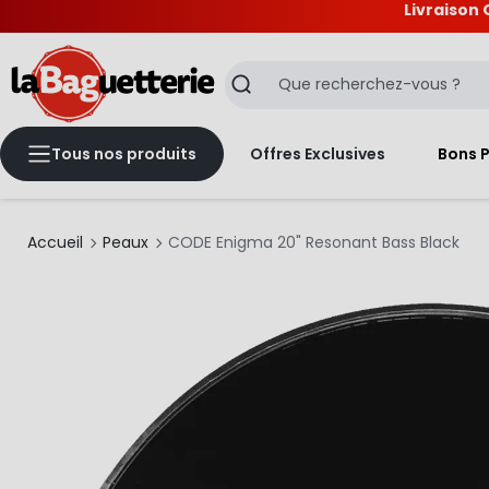
Livraison 
La Baguetterie
Recherche
Tous nos produits
Offres Exclusives
Bons 
Accueil
Peaux
CODE Enigma 20" Resonant Bass Black