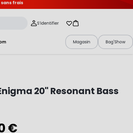
 sans frais
S’identifier
Mes listes d'envies
Panier
tom
Magasin
Bag'Show
Enigma 20" Resonant Bass
0 €