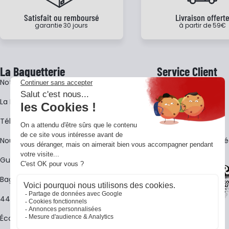
Satisfait ou remboursé
Livraison offert
garantie 30 jours
à partir de 59€
La Baguetterie
Service Client
Notre histoire
Livraison
La BagShow
Garantie 3 ans
​Télécharger le catalogue
CGV
Nous contacter
FAQ - Questions Fr
Guides La Baguetterie
Baguetterie Shop Online
44 ans de rencontres
Écoles