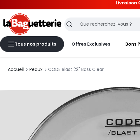
Livraison 
La Baguetterie
Recherche
Tous nos produits
Offres Exclusives
Bons 
Accueil
Peaux
CODE Blast 22" Bass Clear