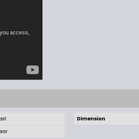
ast
Dimension
ear