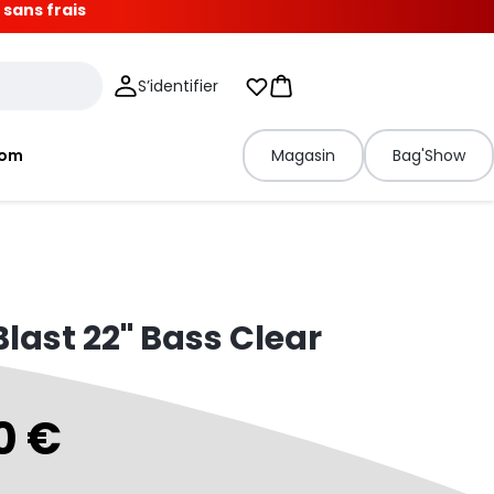
 sans frais
S’identifier
Mes listes d'envies
Panier
tom
Magasin
Bag'Show
last 22" Bass Clear
0 €