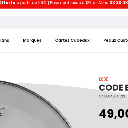
Offerte
à partir de 59€ | Paiement jusqu'à 12X et Alma
2X 3X 4X
Plans
Marques
Cartes Cadeaux
Peaux Cus
CODE
CODE B
CODBLASTCL22
49,0