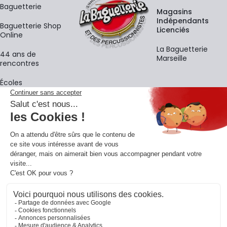
Baguetterie
Magasins
Indépendants
Baguetterie Shop
Licenciés
Online
La Baguetterie
44 ans de
Marseille
rencontres
Écoles
La newsletter
Adresse e-mail
M'
En vous inscrivant à notre newsletter, vous acceptez notre
politique de
confidentialité
.
Retrouvons-nous sur