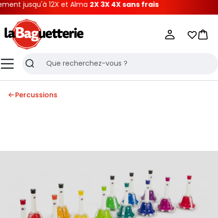
ent jusqu'à 12X et Alma
2X 3X 4X sans frais
La Baguetterie
Mes list
Pani
Menu
Recherche
Percussions