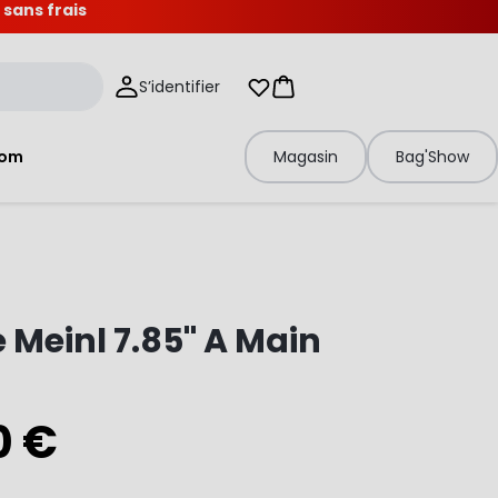
 sans frais
S’identifier
Mes listes d'envies
Panier
tom
Magasin
Bag'Show
 Meinl 7.85" A Main
0 €