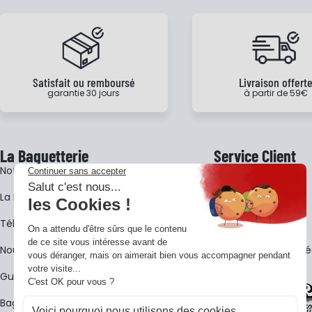
Satisfait ou remboursé
Livraison offert
garantie 30 jours
à partir de 59€
La Baguetterie
Service Client
Notre histoire
Livraison
La BagShow
Garantie 3 ans
​Télécharger le catalogue
CGV
Nous contacter
FAQ - Questions Fr
Guides La Baguetterie
Baguetterie Shop Online