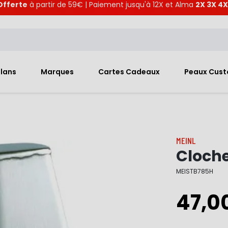
Offerte
à partir de 59€ | Paiement jusqu'à 12X et Alma
2X 3X 4X
Plans
Marques
Cartes Cadeaux
Peaux Cus
MEINL
Cloche
MEISTB785H
47,0