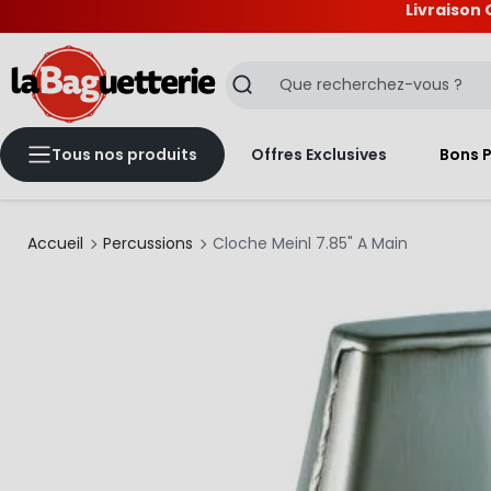
Livraison 
La Baguetterie
Recherche
Tous nos produits
Offres Exclusives
Bons 
Accueil
Percussions
Cloche Meinl 7.85" A Main