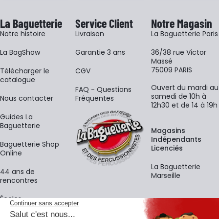
La Baguetterie
Service Client
Notre Magasin
Notre histoire
Livraison
La Baguetterie Paris
La BagShow
Garantie 3 ans
36/38 rue Victor
Massé
75009 PARIS
​Télécharger le
CGV
catalogue
Ouvert du mardi au
FAQ - Questions
samedi de 10h à
Nous contacter
Fréquentes
12h30 et de 14 à 19h
Guides La
Baguetterie
Magasins
Indépendants
Baguetterie Shop
Licenciés
Online
La Baguetterie
44 ans de
Marseille
rencontres
Écoles
La newsletter