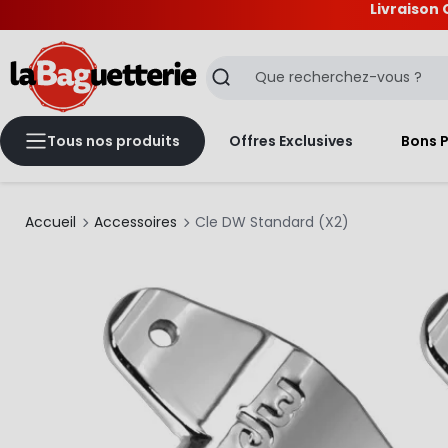
Livraison 
La Baguetterie
Recherche
Tous nos produits
Offres Exclusives
Bons 
Accueil
Accessoires
Cle DW Standard (X2)