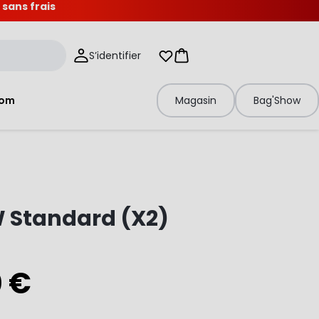
 sans frais
S’identifier
Mes listes d'envies
Panier
tom
Magasin
Bag'Show
W Standard (X2)
0 €