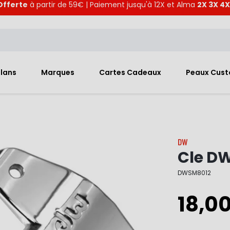
Offerte
à partir de 59€ | Paiement jusqu'à 12X et Alma
2X 3X 4X
Plans
Marques
Cartes Cadeaux
Peaux Cus
DW
Cle D
DWSM8012
18,0