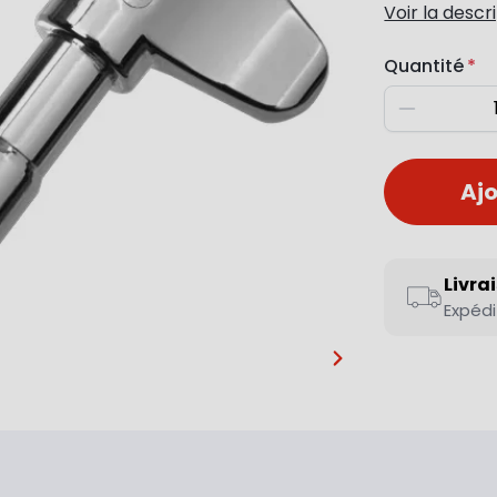
Voir la descr
Quantité
Diminuer
Ajo
Livra
Expédi
…