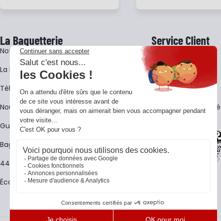
La Baguetterie
Service Client
Notre histoire
Livraison
La BagShow
Garantie 3 ans
​Télécharger le catalogue
CGV
Nous contacter
FAQ - Questions Fr
Guides La Baguetterie
Baguetterie Shop Online
44 ans de rencontres
Écoles