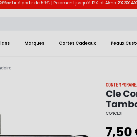
Offerte
à partir de 59€ | Paiement jusqu'à 12X et Alma
2X 3X 4X
Plans
Marques
Cartes Cadeaux
Peaux Cus
deiro
CONTEMPORANE
Cle C
Tambo
CONCL01
7,50