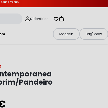
 sans frais
S’identifier
Mes listes d'envies
Panier
tom
Magasin
Bag'Show
A
ontemporanea
rim/Pandeiro
 €