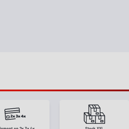
iement en 2x 3x 4x
Stock XXL