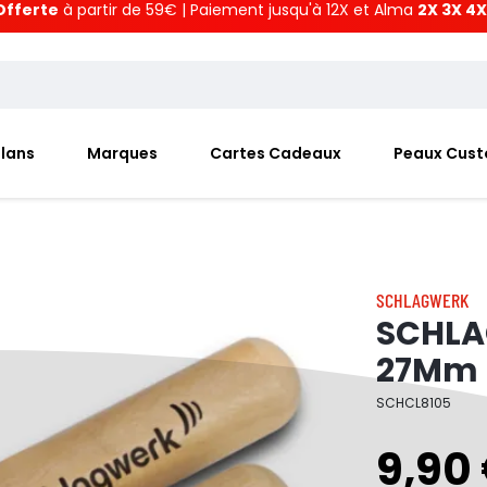
Offerte
à partir de 59€ | Paiement jusqu'à 12X et Alma
2X 3X 4X
Plans
Marques
Cartes Cadeaux
Peaux Cus
SCHLAGWERK
SCHLA
27Mm
SCHCL8105
9,90