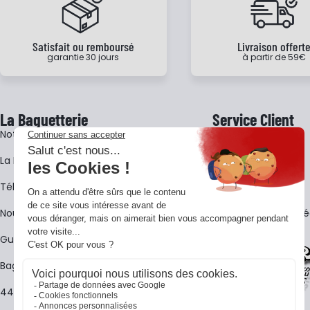
Satisfait ou remboursé
Livraison offert
garantie 30 jours
à partir de 59€
La Baguetterie
Service Client
Notre histoire
Livraison
La BagShow
Garantie 3 ans
​Télécharger le catalogue
CGV
Nous contacter
FAQ - Questions Fr
Guides La Baguetterie
Baguetterie Shop Online
44 ans de rencontres