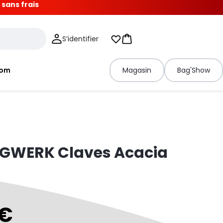
 sans frais
S’identifier
Mes listes d'envies
Panier
tom
Magasin
Bag'Show
GWERK Claves Acacia
 €