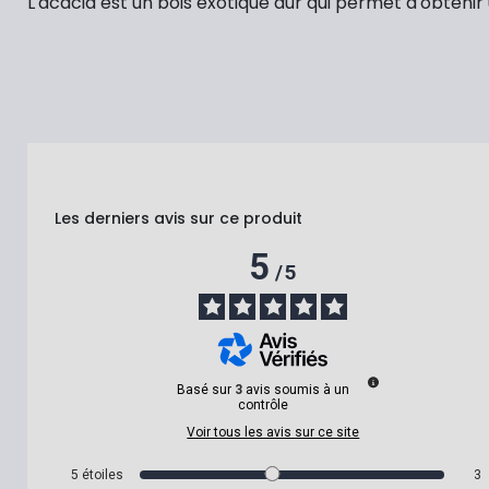
L'acacia est un bois exotique dur qui permet d'obteni
Les derniers avis sur ce produit
5
/
5
Basé sur
3
avis soumis à un
contrôle
Voir tous les avis sur ce site
5
étoiles
3