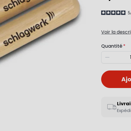
5
Voir la descr
Quantité
Diminuer
Ajo
Livra
Expédi