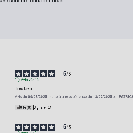
r une sonorité chaud et doux
5
/
5
Avis vérifié
Très bien
Avis du
04/08/2025
, suite à une expérience du
13/07/2025
par
PATRICK
Utile
(0)
Signaler
5
/
5
Avis vérifié