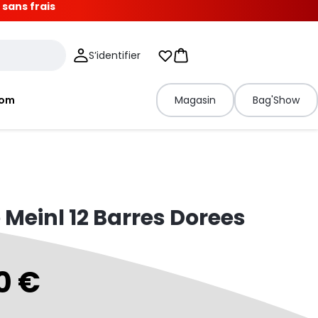
 sans frais
S’identifier
Mes listes d'envies
Panier
tom
Magasin
Bag'Show
Meinl 12 Barres Dorees
0 €