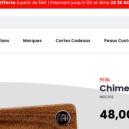
Offerte
à partir de 59€ | Paiement jusqu'à 12X et Alma
2X 3X 4X
Plans
Marques
Cartes Cadeaux
Peaux Cus
MEINL
Chime 
MEICH12
48,0