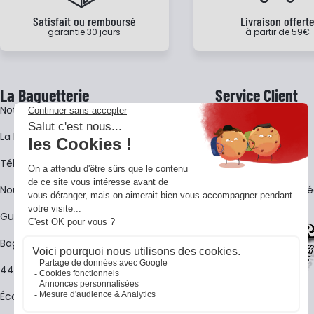
Satisfait ou remboursé
Livraison offert
garantie 30 jours
à partir de 59€
La Baguetterie
Service Client
Notre histoire
Livraison
La BagShow
Garantie 3 ans
​Télécharger le catalogue
CGV
Nous contacter
FAQ - Questions Fr
Guides La Baguetterie
Baguetterie Shop Online
44 ans de rencontres
Écoles