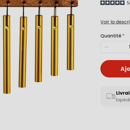
5
Voir la descr
Quantité
Diminuer
Ajo
Livra
Expédi