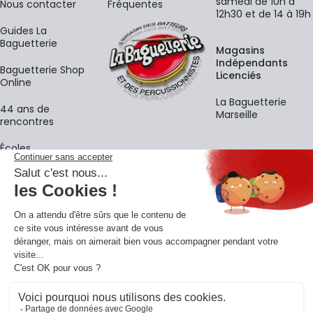
samedi de 10h à
Nous contacter
Fréquentes
12h30 et de 14 à 19h
Guides La
Baguetterie
Magasins
Indépendants
Baguetterie Shop
Licenciés
Online
La Baguetterie
44 ans de
Marseille
rencontres
Écoles
La newsletter
Adresse e-mail
M'
En vous inscrivant à notre newsletter, vous acceptez notre
politique de
confidentialité
.
Retrouvons-nous sur