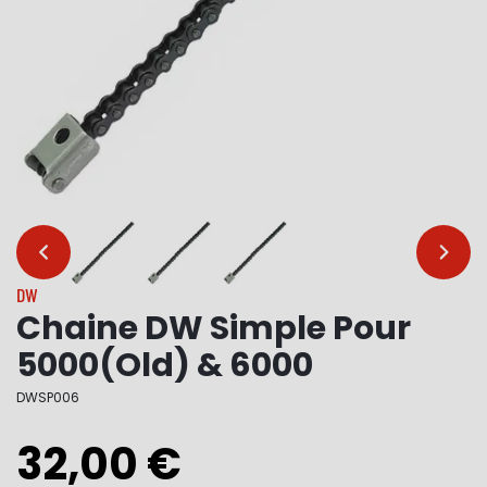
…
…
DW
Chaine DW Simple Pour
5000(Old) & 6000
DWSP006
32,00 €