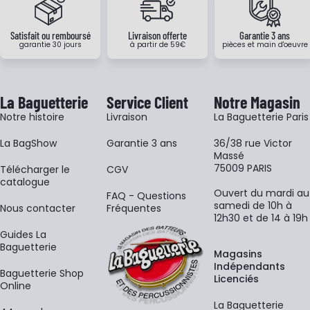
Satisfait ou remboursé
Livraison offerte
Garantie 3 ans
garantie 30 jours
à partir de 59€
pièces et main d'oeuvre
La Baguetterie
Service Client
Notre Magasin
Notre histoire
Livraison
La Baguetterie Paris
La BagShow
Garantie 3 ans
36/38 rue Victor
Massé
75009 PARIS
​Télécharger le
CGV
catalogue
Ouvert du mardi au
FAQ - Questions
samedi de 10h à
Nous contacter
Fréquentes
12h30 et de 14 à 19h
Guides La
Baguetterie
Magasins
Indépendants
Baguetterie Shop
Licenciés
Online
La Baguetterie