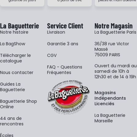
garantie 30 jours
à partir de 59€
pièces et main d'oeuvre
La Baguetterie
Service Client
Notre Magasin
Notre histoire
Livraison
La Baguetterie Paris
La BagShow
Garantie 3 ans
36/38 rue Victor
Massé
75009 PARIS
​Télécharger le
CGV
catalogue
Ouvert du mardi au
FAQ - Questions
samedi de 10h à
Nous contacter
Fréquentes
12h30 et de 14 à 19h
Guides La
Baguetterie
Magasins
Indépendants
Baguetterie Shop
Licenciés
Online
La Baguetterie
44 ans de
Marseille
rencontres
Écoles