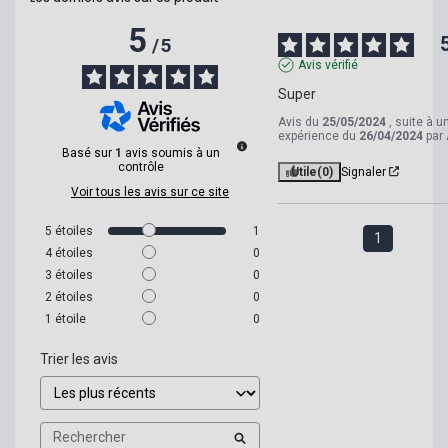
5
/
5
Avis vérifié
Super
Avis du
25/05/2024
, suite à u
expérience du
26/04/2024
par
Basé sur
1
avis soumis à un
contrôle
Utile
(0)
Signaler
Voir tous les avis sur ce site
5
étoiles
1
1
4
étoiles
0
3
étoiles
0
2
étoiles
0
1
étoile
0
Trier les avis