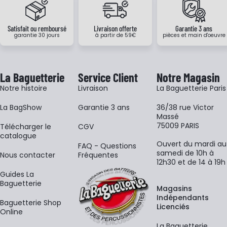
Satisfait ou remboursé
Livraison offerte
Garantie 3 ans
garantie 30 jours
à partir de 59€
pièces et main d'oeuvre
La Baguetterie
Service Client
Notre Magasin
Notre histoire
Livraison
La Baguetterie Paris
La BagShow
Garantie 3 ans
36/38 rue Victor
Massé
75009 PARIS
​Télécharger le
CGV
catalogue
Ouvert du mardi au
FAQ - Questions
samedi de 10h à
Nous contacter
Fréquentes
12h30 et de 14 à 19h
Guides La
Baguetterie
Magasins
Indépendants
Baguetterie Shop
Licenciés
Online
La Baguetterie