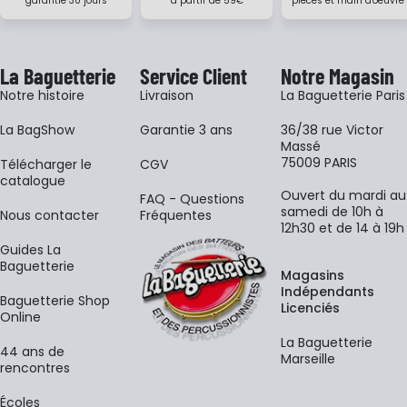
garantie 30 jours
à partir de 59€
pièces et main d'oeuvre
La Baguetterie
Service Client
Notre Magasin
Notre histoire
Livraison
La Baguetterie Paris
La BagShow
Garantie 3 ans
36/38 rue Victor
Massé
75009 PARIS
​Télécharger le
CGV
catalogue
Ouvert du mardi au
FAQ - Questions
samedi de 10h à
Nous contacter
Fréquentes
12h30 et de 14 à 19h
Guides La
Baguetterie
Magasins
Indépendants
Baguetterie Shop
Licenciés
Online
La Baguetterie
44 ans de
Marseille
rencontres
Écoles