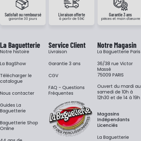
Satisfait ou remboursé
Livraison offerte
Garantie 3 ans
garantie 30 jours
à partir de 59€
pièces et main d'oeuvre
La Baguetterie
Service Client
Notre Magasin
Notre histoire
Livraison
La Baguetterie Paris
La BagShow
Garantie 3 ans
36/38 rue Victor
Massé
75009 PARIS
​Télécharger le
CGV
catalogue
Ouvert du mardi au
FAQ - Questions
samedi de 10h à
Nous contacter
Fréquentes
12h30 et de 14 à 19h
Guides La
Baguetterie
Magasins
Indépendants
Baguetterie Shop
Licenciés
Online
La Baguetterie
44 ans de